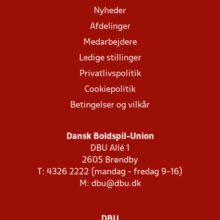
Nyheder
Afdelinger
Medarbejdere
Ledige stillinger
Privatlivspolitik
Cookiepolitik
Betingelser og vilkår
Dansk Boldspil-Union
DBU Allé 1
2605 Brøndby
T: 4326 2222 (mandag - fredag 9-16)
M:
dbu@dbu.dk
DBU