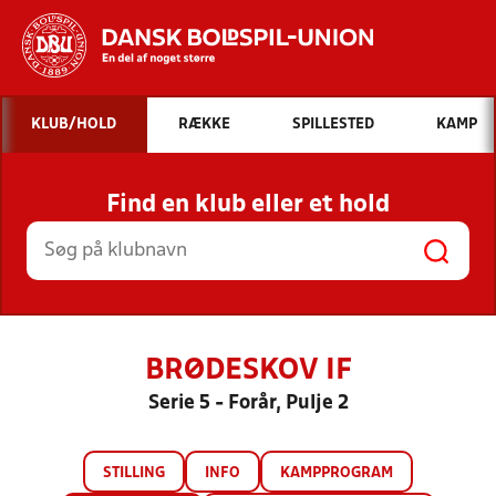
Hvad vil du søge efter?
KLUB/HOLD
RÆKKE
SPILLESTED
KAMP
INDHOLD OG NYHEDER
Find en klub eller et hold
STILLINGER, RESULTATER, KLUBBER OG
HOLD
BRØDESKOV IF
Serie 5 - Forår, Pulje 2
STILLING
INFO
KAMPPROGRAM