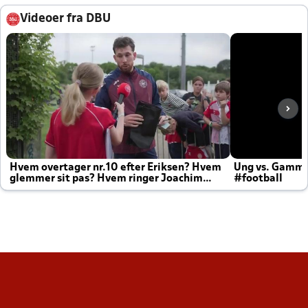
Videoer fra DBU
Hvem overtager nr.10 efter Eriksen? Hvem
Ung vs. Gamm
glemmer sit pas? Hvem ringer Joachim
#football
altid til efter kampe?