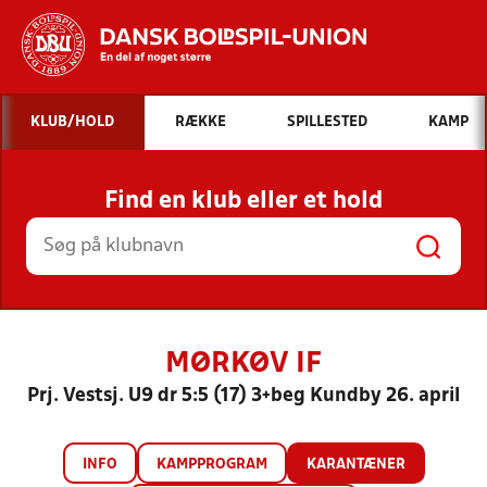
Hvad vil du søge efter?
KLUB/HOLD
RÆKKE
SPILLESTED
KAMP
INDHOLD OG NYHEDER
Find en klub eller et hold
STILLINGER, RESULTATER, KLUBBER OG
HOLD
MØRKØV IF
Prj. Vestsj. U9 dr 5:5 (17) 3+beg Kundby 26. april
INFO
KAMPPROGRAM
KARANTÆNER