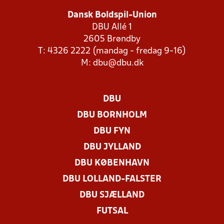
Dansk Boldspil-Union
DBU Allé 1
2605 Brøndby
T: 4326 2222 (mandag - fredag 9-16)
M:
dbu@dbu.dk
DBU
DBU BORNHOLM
DBU FYN
DBU JYLLAND
DBU KØBENHAVN
DBU LOLLAND-FALSTER
DBU SJÆLLAND
FUTSAL