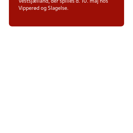
Vestsjælland, der spilles d. 10. maj hos
Vipperød og Slagelse.