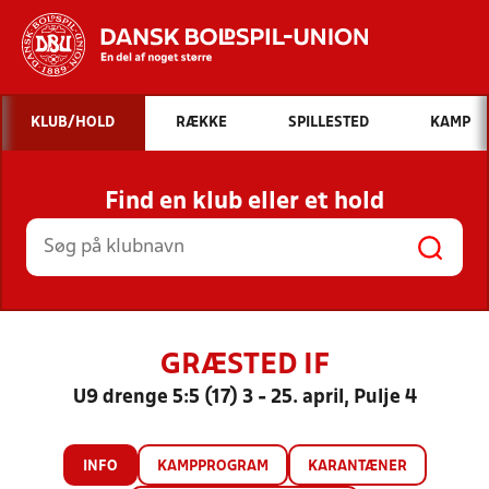
Hvad vil du søge efter?
KLUB/HOLD
RÆKKE
SPILLESTED
KAMP
INDHOLD OG NYHEDER
Find en klub eller et hold
STILLINGER, RESULTATER, KLUBBER OG
HOLD
GRÆSTED IF
U9 drenge 5:5 (17) 3 - 25. april, Pulje 4
INFO
KAMPPROGRAM
KARANTÆNER