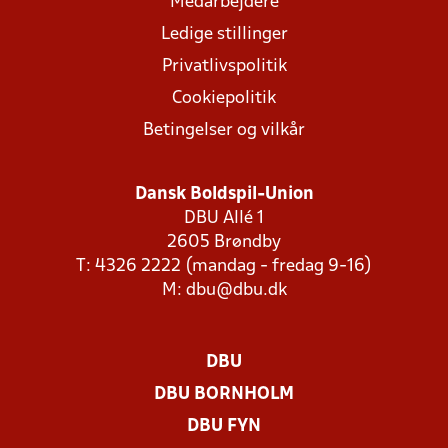
Medarbejdere
Ledige stillinger
Privatlivspolitik
Cookiepolitik
Betingelser og vilkår
Dansk Boldspil-Union
DBU Allé 1
2605 Brøndby
T: 4326 2222 (mandag - fredag 9-16)
M:
dbu@dbu.dk
DBU
DBU BORNHOLM
DBU FYN