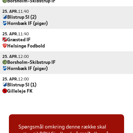
Borsholm-Skibstrup IF
25. APR.
11:40
Blistrup SI (2)
Hornbæk IF (piger)
25. APR.
11:40
Græsted IF
Helsinge Fodbold
25. APR.
12:00
Borsholm-Skibstrup IF
Hornbæk IF (piger)
25. APR.
12:00
Blistrup SI (1)
Gilleleje FK
Spørgsmål omkring denne række skal