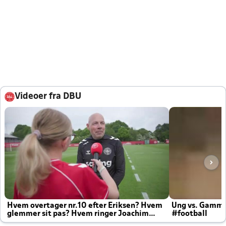
Videoer fra DBU
Hvem overtager nr.10 efter Eriksen? Hvem
Ung vs. Gamm
glemmer sit pas? Hvem ringer Joachim
#football
altid til efter kampe?