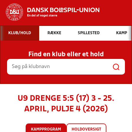
Hvad vil du søge efter?
KLUB/HOLD
RÆKKE
SPILLESTED
KAMP
INDHOLD OG NYHEDER
Find en klub eller et hold
STILLINGER, RESULTATER, KLUBBER OG
HOLD
U9 DRENGE 5:5 (17) 3 - 25.
APRIL, PULJE 4 (2026)
KAMPPROGRAM
HOLDOVERSIGT