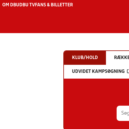
OM DBU
DBU TV
FANS & BILLETTER
KLUB/HOLD
RÆKK
UDVIDET KAMPSØGNING