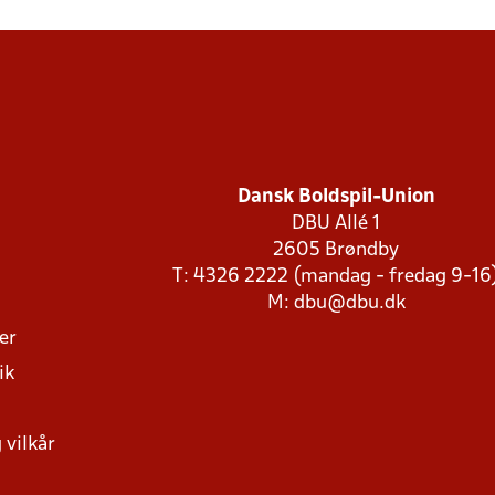
Dansk Boldspil-Union
DBU Allé 1
2605 Brøndby
T: 4326 2222 (mandag - fredag 9-16
M:
dbu@dbu.dk
ger
ik
 vilkår