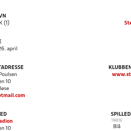
VN
K (1)
St
E
6. april
TADRESSE
KLUBBEN
Poulsen
www.st
en 10
løse
tmail.com
TED
SPILLE
TRØJE
adion
Blå
en 10