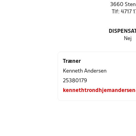
3660 Sten
Tlf: 4717 
DISPENSA
Nej
Træner
Kenneth Andersen
25380179
kennethtrondhjemanderse