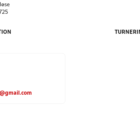
løse
1725
TION
TURNERI
n@gmail.com