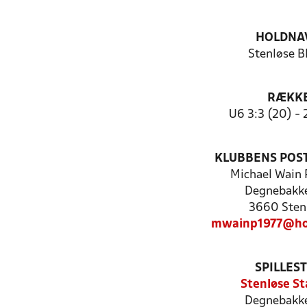
HOLDNA
Stenløse B
RÆKK
U6 3:3 (20) - 2
KLUBBENS POS
Michael Wain 
Degnebakk
3660 Sten
mwainp1977@ho
SPILLES
Stenløse St
Degnebakk