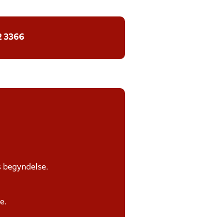
2 3366
s begyndelse.
e.