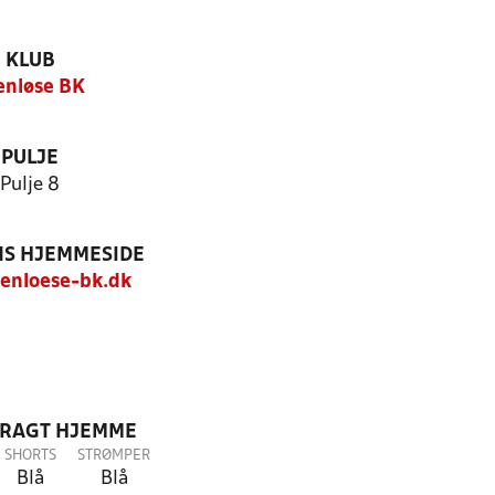
KLUB
enløse BK
PULJE
Pulje 8
S HJEMMESIDE
enloese-bk.dk
DRAGT HJEMME
SHORTS
STRØMPER
Blå
Blå