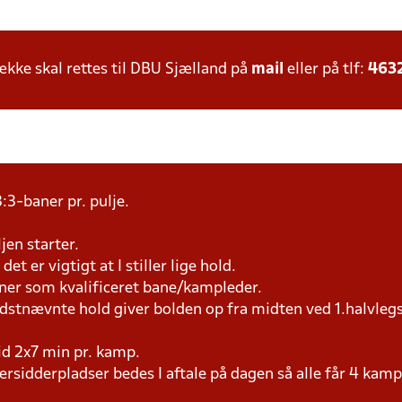
ke skal rettes til DBU Sjælland på
mail
eller på tlf:
463
:3-baner pr. pulje.
jen starter.
et er vigtigt at I stiller lige hold.
æner som kvalificeret bane/kampleder.
idstnævnte hold giver bolden op fra midten ved 1.halvleg
tid 2x7 min pr. kamp.
versidderpladser bedes I aftale på dagen så alle får 4 kamp