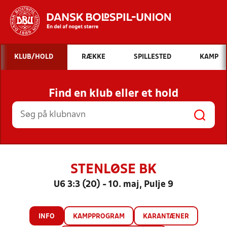
Hvad vil du søge efter?
KLUB/HOLD
RÆKKE
SPILLESTED
KAMP
INDHOLD OG NYHEDER
Find en klub eller et hold
STILLINGER, RESULTATER, KLUBBER OG
HOLD
STENLØSE BK
U6 3:3 (20) - 10. maj, Pulje 9
INFO
KAMPPROGRAM
KARANTÆNER