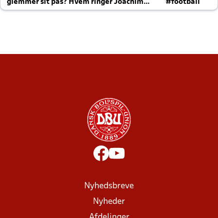
glemmer sit pas? Hvem ringer Joachim
#football
altid til efter kampe?
Nyhedsbreve
Nyheder
Afdelinger