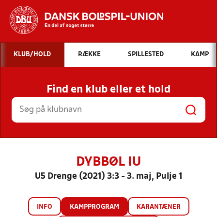
Hvad vil du søge efter?
KLUB/HOLD
RÆKKE
SPILLESTED
KAMP
INDHOLD OG NYHEDER
Find en klub eller et hold
STILLINGER, RESULTATER, KLUBBER OG
HOLD
DYBBØL IU
U5 Drenge (2021) 3:3 - 3. maj, Pulje 1
INFO
KAMPPROGRAM
KARANTÆNER