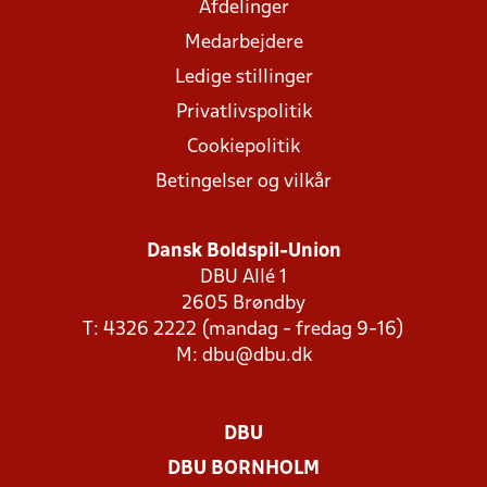
Afdelinger
Medarbejdere
Ledige stillinger
Privatlivspolitik
Cookiepolitik
Betingelser og vilkår
Dansk Boldspil-Union
DBU Allé 1
2605 Brøndby
T: 4326 2222 (mandag - fredag 9-16)
M:
dbu@dbu.dk
DBU
DBU BORNHOLM