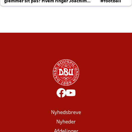
glemmer sit pas? Hvem ringer Joachim
#football
altid til efter kampe?
Nyhedsbreve
Nyheder
Afdelinger