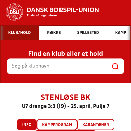
Hvad vil du søge efter?
KLUB/HOLD
RÆKKE
SPILLESTED
KAMP
INDHOLD OG NYHEDER
Find en klub eller et hold
STILLINGER, RESULTATER, KLUBBER OG
HOLD
STENLØSE BK
U7 drenge 3:3 (19) - 25. april, Pulje 7
INFO
KAMPPROGRAM
KARANTÆNER