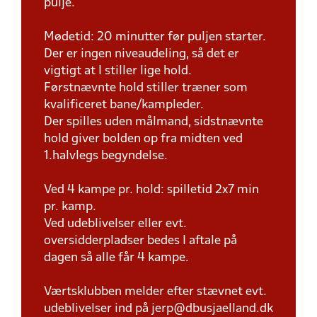
pulje.
Mødetid: 20 minutter før puljen starter.
Der er ingen niveaudeling, så det er
vigtigt at I stiller lige hold.
Førstnævnte hold stiller træner som
kvalificeret bane/kampleder.
Der spilles uden målmand, sidstnævnte
hold giver bolden op fra midten ved
1.halvlegs begyndelse.
Ved 4 kampe pr. hold: spilletid 2x7 min
pr. kamp.
Ved udeblivelser eller evt.
oversidderpladser bedes I aftale på
dagen så alle får 4 kampe.
Værtsklubben melder efter stævnet evt.
udeblivelser ind på jerp@dbusjaelland.dk