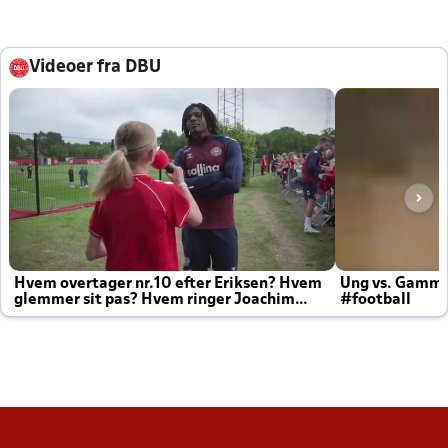
Videoer fra DBU
Hvem overtager nr.10 efter Eriksen? Hvem
Ung vs. Gamm
glemmer sit pas? Hvem ringer Joachim
#football
altid til efter kampe?