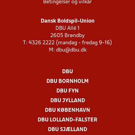
Betingelser og vilkår
Dansk Boldspil-Union
DBU Allé 1
2605 Brøndby
T: 4326 2222 (mandag - fredag 9-16)
M:
dbu@dbu.dk
DBU
DBU BORNHOLM
DBU FYN
DBU JYLLAND
DBU KØBENHAVN
DBU LOLLAND-FALSTER
DBU SJÆLLAND