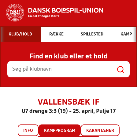
Hvad vil du søge efter?
KLUB/HOLD
RÆKKE
SPILLESTED
KAMP
INDHOLD OG NYHEDER
Find en klub eller et hold
STILLINGER, RESULTATER, KLUBBER OG
HOLD
VALLENSBÆK IF
U7 drenge 3:3 (19) - 25. april, Pulje 17
INFO
KAMPPROGRAM
KARANTÆNER