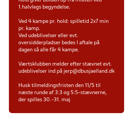
hold giver bolden op fra midten ved
1.halvlegs begyndelse.
Ved 4 kampe pr. hold: spilletid 2x7 min
pr. kamp.
Ved udeblivelser eller evt.
oversidderpladser bedes I aftale på
dagen så alle får 4 kampe.
Værtsklubben melder efter stævnet evt.
udeblivelser ind på jerp@dbusjaelland.dk
Husk tilmeldingsfristen den 11/5 til
næste runde af 3:3 og 5:5-stævnerne,
der spilles 30.-31. maj