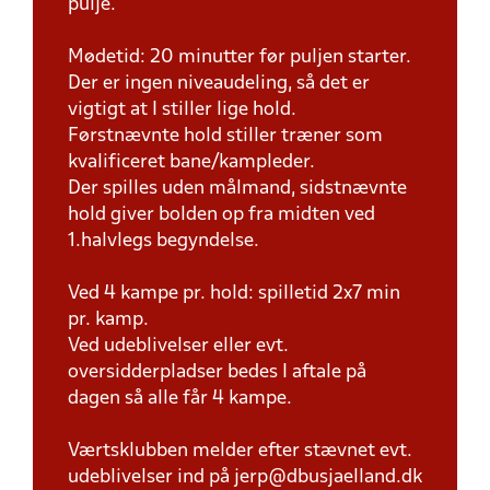
pulje.
Mødetid: 20 minutter før puljen starter.
Der er ingen niveaudeling, så det er
vigtigt at I stiller lige hold.
Førstnævnte hold stiller træner som
kvalificeret bane/kampleder.
Der spilles uden målmand, sidstnævnte
hold giver bolden op fra midten ved
1.halvlegs begyndelse.
Ved 4 kampe pr. hold: spilletid 2x7 min
pr. kamp.
Ved udeblivelser eller evt.
oversidderpladser bedes I aftale på
dagen så alle får 4 kampe.
Værtsklubben melder efter stævnet evt.
udeblivelser ind på jerp@dbusjaelland.dk