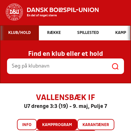
Hvad vil du søge efter?
KLUB/HOLD
RÆKKE
SPILLESTED
KAMP
INDHOLD OG NYHEDER
Find en klub eller et hold
STILLINGER, RESULTATER, KLUBBER OG
HOLD
VALLENSBÆK IF
U7 drenge 3:3 (19) - 9. maj, Pulje 7
INFO
KAMPPROGRAM
KARANTÆNER