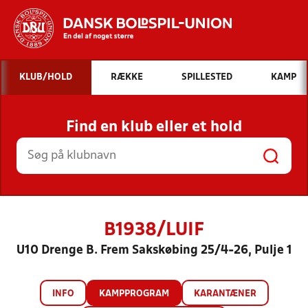
Hvad vil du søge efter?
KLUB/HOLD
RÆKKE
SPILLESTED
KAMP
INDHOLD OG NYHEDER
Find en klub eller et hold
STILLINGER, RESULTATER, KLUBBER OG
HOLD
B1938/LUIF
U10 Drenge B. Frem Sakskøbing 25/4-26, Pulje 1
INFO
KAMPPROGRAM
KARANTÆNER