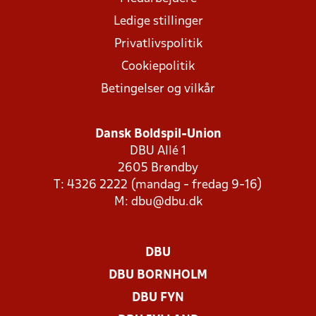
Ledige stillinger
Privatlivspolitik
Cookiepolitik
Betingelser og vilkår
Dansk Boldspil-Union
DBU Allé 1
2605 Brøndby
T: 4326 2222 (mandag - fredag 9-16)
M:
dbu@dbu.dk
DBU
DBU BORNHOLM
DBU FYN