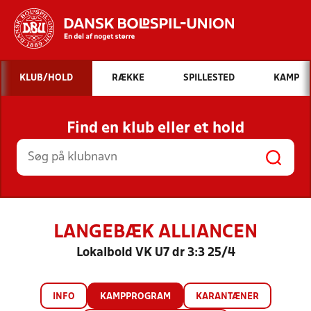
Hvad vil du søge efter?
KLUB/HOLD
RÆKKE
SPILLESTED
KAMP
INDHOLD OG NYHEDER
Find en klub eller et hold
STILLINGER, RESULTATER, KLUBBER OG
HOLD
LANGEBÆK ALLIANCEN
Lokalbold VK U7 dr 3:3 25/4
INFO
KAMPPROGRAM
KARANTÆNER