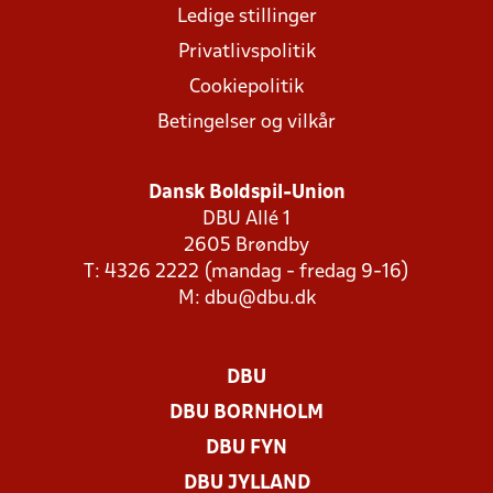
Ledige stillinger
Privatlivspolitik
Cookiepolitik
Betingelser og vilkår
Dansk Boldspil-Union
DBU Allé 1
2605 Brøndby
T: 4326 2222 (mandag - fredag 9-16)
M:
dbu@dbu.dk
DBU
DBU BORNHOLM
DBU FYN
DBU JYLLAND