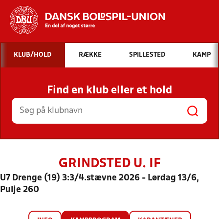
Hvad vil du søge efter?
KLUB/HOLD
RÆKKE
SPILLESTED
KAMP
INDHOLD OG NYHEDER
Find en klub eller et hold
STILLINGER, RESULTATER, KLUBBER OG
HOLD
GRINDSTED U. IF
U7 Drenge (19) 3:3/4.stævne 2026 - Lørdag 13/6,
Pulje 260