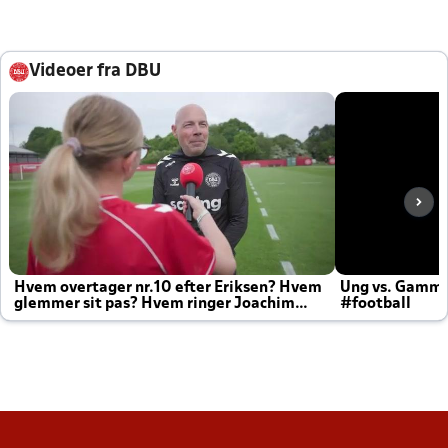
Videoer fra DBU
Hvem overtager nr.10 efter Eriksen? Hvem
Ung vs. Gamm
glemmer sit pas? Hvem ringer Joachim
#football
altid til efter kampe?