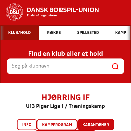
Hvad vil du søge efter?
KLUB/HOLD
RÆKKE
SPILLESTED
KAMP
INDHOLD OG NYHEDER
Find en klub eller et hold
STILLINGER, RESULTATER, KLUBBER OG
HOLD
HJØRRING IF
U13 Piger Liga 1 / Træningskamp
INFO
KAMPPROGRAM
KARANTÆNER