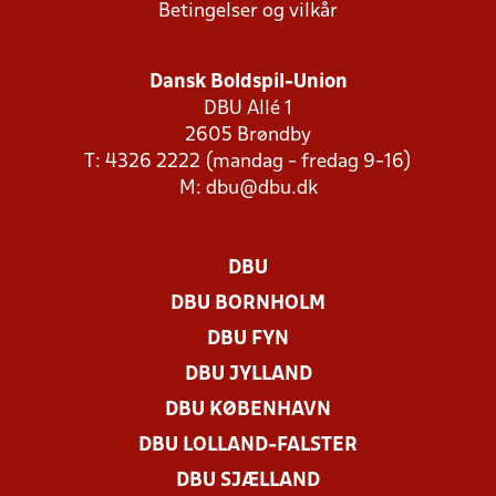
Betingelser og vilkår
Dansk Boldspil-Union
DBU Allé 1
2605 Brøndby
T: 4326 2222 (mandag - fredag 9-16)
M:
dbu@dbu.dk
DBU
DBU BORNHOLM
DBU FYN
DBU JYLLAND
DBU KØBENHAVN
DBU LOLLAND-FALSTER
DBU SJÆLLAND