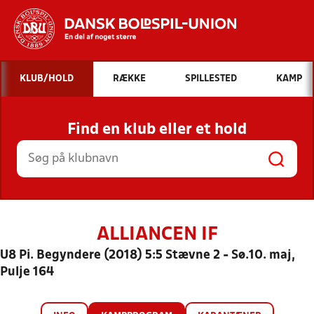
Hvad vil du søge efter?
KLUB/HOLD
RÆKKE
SPILLESTED
KAMP
INDHOLD OG NYHEDER
Find en klub eller et hold
STILLINGER, RESULTATER, KLUBBER OG
HOLD
ALLIANCEN IF
U8 Pi. Begyndere (2018) 5:5 Stævne 2 - Sø.10. maj,
Pulje 164