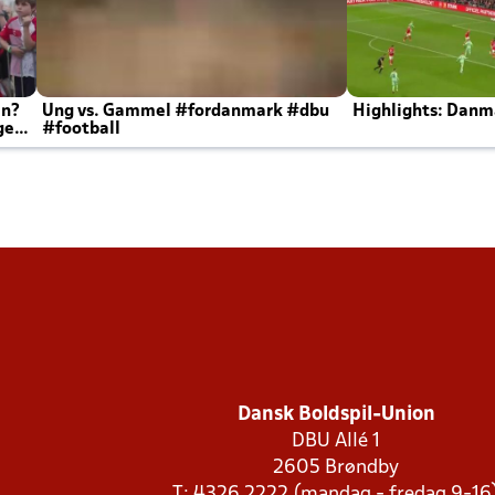
en?
Ung vs. Gammel #fordanmark #dbu
Highlights: Danma
ger
#football
Dansk Boldspil-Union
DBU Allé 1
2605 Brøndby
T: 4326 2222 (mandag - fredag 9-16