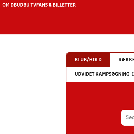
OM DBU
DBU TV
FANS & BILLETTER
KLUB/HOLD
RÆKK
UDVIDET KAMPSØGNING