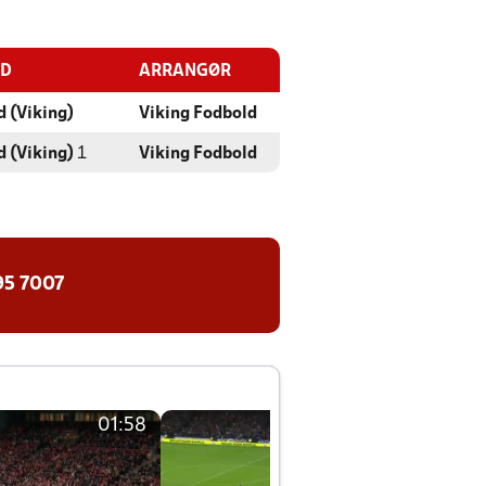
ED
ARRANGØR
 (Viking)
Viking Fodbold
 (Viking)
1
Viking Fodbold
95 7007
01:58
01:58