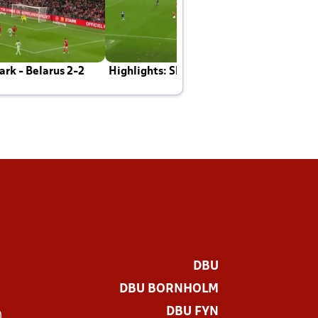
rk - Belarus 2-2
Highlights: Skotland - Danmark 4-2
J
E
DBU
DBU BORNHOLM
DBU FYN
)