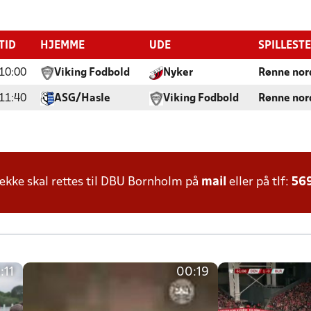
TID
HJEMME
UDE
SPILLEST
10:00
Viking Fodbold
Nyker
Rønne nord
11:40
ASG/Hasle
Viking Fodbold
Rønne nord
kke skal rettes til DBU Bornholm på
mail
eller på tlf:
56
:11
00:19