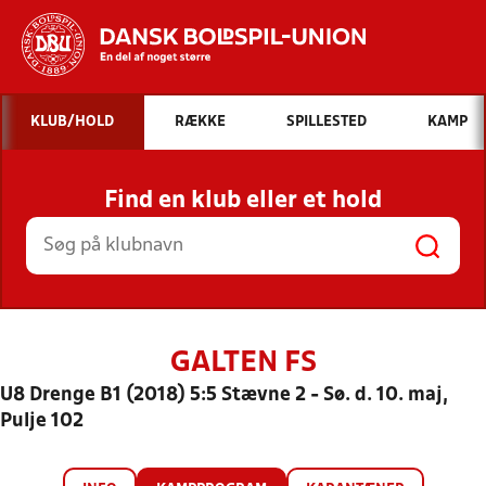
Hvad vil du søge efter?
KLUB/HOLD
RÆKKE
SPILLESTED
KAMP
INDHOLD OG NYHEDER
Find en klub eller et hold
STILLINGER, RESULTATER, KLUBBER OG
HOLD
GALTEN FS
U8 Drenge B1 (2018) 5:5 Stævne 2 - Sø. d. 10. maj,
Pulje 102