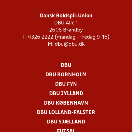
Dansk Boldspil-Union
DBU Allé 1
2605 Brøndby
T: 4326 2222 (mandag - fredag 9-16)
M:
dbu@dbu.dk
DBU
DBU BORNHOLM
DBU FYN
DBU JYLLAND
DBU KØBENHAVN
DBU LOLLAND-FALSTER
DBU SJÆLLAND
FUTSAL