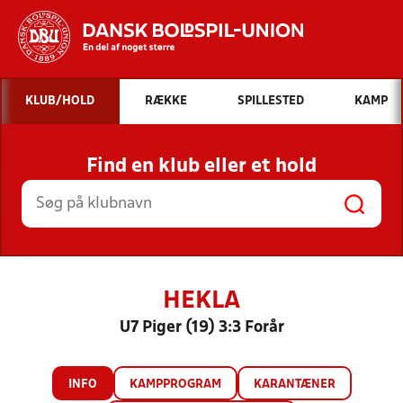
Hvad vil du søge efter?
KLUB/HOLD
RÆKKE
SPILLESTED
KAMP
INDHOLD OG NYHEDER
Find en klub eller et hold
STILLINGER, RESULTATER, KLUBBER OG
HOLD
HEKLA
U7 Piger (19) 3:3 Forår
INFO
KAMPPROGRAM
KARANTÆNER