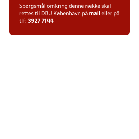
Spørgsmål omkring denne række skal
rettes til DBU København på
mail
eller på
tlf:
3927 7144