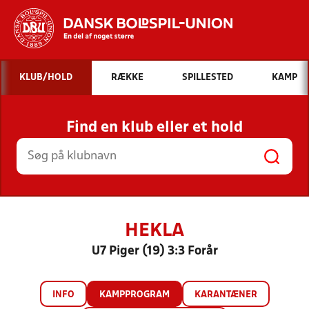
Hvad vil du søge efter?
KLUB/HOLD
RÆKKE
SPILLESTED
KAMP
INDHOLD OG NYHEDER
Find en klub eller et hold
STILLINGER, RESULTATER, KLUBBER OG
HOLD
HEKLA
U7 Piger (19) 3:3 Forår
INFO
KAMPPROGRAM
KARANTÆNER