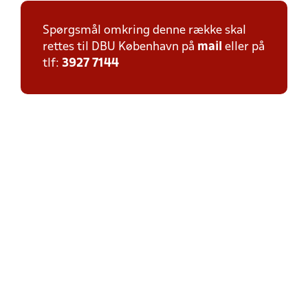
Spørgsmål omkring denne række skal
rettes til DBU København på
mail
eller på
tlf:
3927 7144