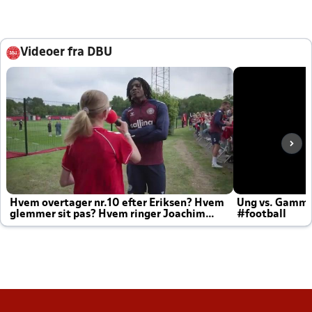
Videoer fra DBU
Hvem overtager nr.10 efter Eriksen? Hvem
Ung vs. Gamm
glemmer sit pas? Hvem ringer Joachim
#football
altid til efter kampe?