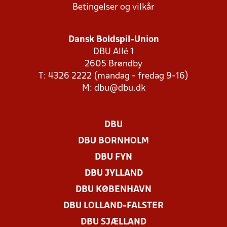
Betingelser og vilkår
Dansk Boldspil-Union
DBU Allé 1
2605 Brøndby
T: 4326 2222 (mandag - fredag 9-16)
M:
dbu@dbu.dk
DBU
DBU BORNHOLM
DBU FYN
DBU JYLLAND
DBU KØBENHAVN
DBU LOLLAND-FALSTER
DBU SJÆLLAND