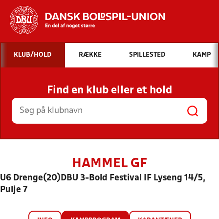
Hvad vil du søge efter?
KLUB/HOLD
RÆKKE
SPILLESTED
KAMP
INDHOLD OG NYHEDER
Find en klub eller et hold
STILLINGER, RESULTATER, KLUBBER OG
HOLD
HAMMEL GF
U6 Drenge(20)DBU 3-Bold Festival IF Lyseng 14/5,
Pulje 7