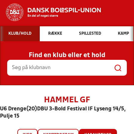
Hvad vil du søge efter?
KLUB/HOLD
RÆKKE
SPILLESTED
KAMP
INDHOLD OG NYHEDER
Find en klub eller et hold
STILLINGER, RESULTATER, KLUBBER OG
HOLD
HAMMEL GF
U6 Drenge(20)DBU 3-Bold Festival IF Lyseng 14/5,
Pulje 15