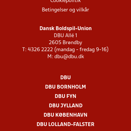
Cookiepolitik
Betingelser og vilkår
Dansk Boldspil-Union
DBU Allé 1
2605 Brøndby
T: 4326 2222 (mandag - fredag 9-16)
M:
dbu@dbu.dk
DBU
DBU BORNHOLM
DBU FYN
DBU JYLLAND
DBU KØBENHAVN
DBU LOLLAND-FALSTER