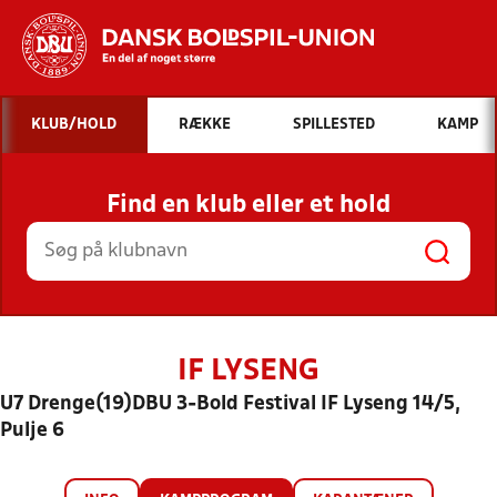
Hvad vil du søge efter?
KLUB/HOLD
RÆKKE
SPILLESTED
KAMP
INDHOLD OG NYHEDER
Find en klub eller et hold
STILLINGER, RESULTATER, KLUBBER OG
HOLD
IF LYSENG
U7 Drenge(19)DBU 3-Bold Festival IF Lyseng 14/5,
Pulje 6