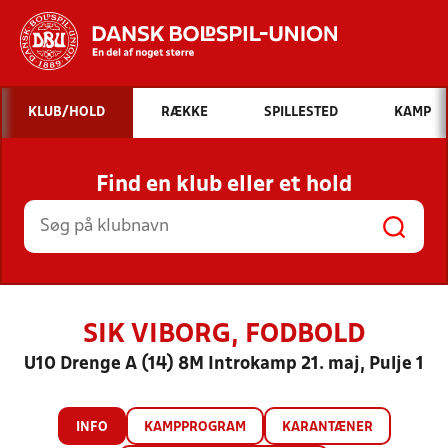
Hvad vil du søge efter?
KLUB/HOLD
RÆKKE
SPILLESTED
KAMP
INDHOLD OG NYHEDER
Find en klub eller et hold
STILLINGER, RESULTATER, KLUBBER OG
HOLD
SIK VIBORG, FODBOLD
U10 Drenge A (14) 8M Introkamp 21. maj, Pulje 1
INFO
KAMPPROGRAM
KARANTÆNER