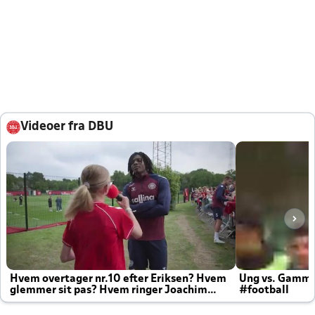
Videoer fra DBU
Hvem overtager nr.10 efter Eriksen? Hvem
Ung vs. Gamm
glemmer sit pas? Hvem ringer Joachim
#football
altid til efter kampe?