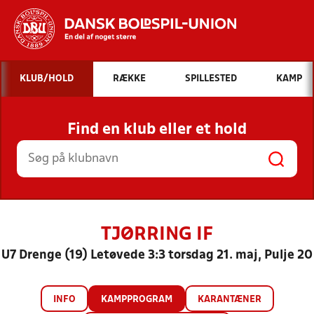
Hvad vil du søge efter?
KLUB/HOLD
RÆKKE
SPILLESTED
KAMP
INDHOLD OG NYHEDER
Find en klub eller et hold
STILLINGER, RESULTATER, KLUBBER OG
HOLD
TJØRRING IF
U7 Drenge (19) Letøvede 3:3 torsdag 21. maj, Pulje 20
INFO
KAMPPROGRAM
KARANTÆNER