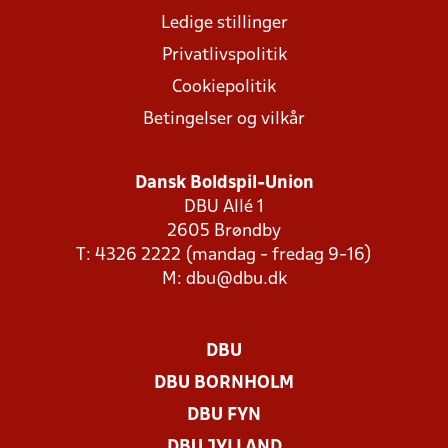
Ledige stillinger
Privatlivspolitik
Cookiepolitik
Betingelser og vilkår
Dansk Boldspil-Union
DBU Allé 1
2605 Brøndby
T: 4326 2222 (mandag - fredag 9-16)
M:
dbu@dbu.dk
DBU
DBU BORNHOLM
DBU FYN
DBU JYLLAND