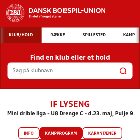
Hvad vil du søge efter?
KLUB/HOLD
RÆKKE
SPILLESTED
KAMP
INDHOLD OG NYHEDER
Find en klub eller et hold
STILLINGER, RESULTATER, KLUBBER OG
HOLD
IF LYSENG
Mini drible liga - U8 Drenge C - d.23. maj, Pulje 9
INFO
KAMPPROGRAM
KARANTÆNER