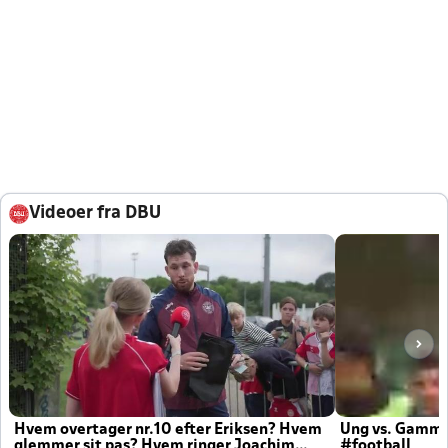
Videoer fra DBU
Hvem overtager nr.10 efter Eriksen? Hvem
Ung vs. Gamm
glemmer sit pas? Hvem ringer Joachim
#football