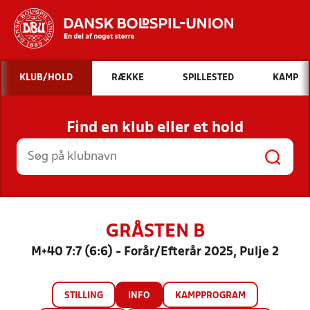
Hvad vil du søge efter?
KLUB/HOLD
RÆKKE
SPILLESTED
KAMP
INDHOLD OG NYHEDER
Find en klub eller et hold
STILLINGER, RESULTATER, KLUBBER OG
HOLD
GRÅSTEN B
M+40 7:7 (6:6) - Forår/Efterår 2025, Pulje 2
STILLING
INFO
KAMPPROGRAM