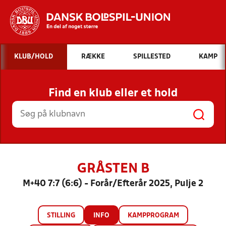
Hvad vil du søge efter?
KLUB/HOLD
RÆKKE
SPILLESTED
KAMP
INDHOLD OG NYHEDER
Find en klub eller et hold
STILLINGER, RESULTATER, KLUBBER OG
HOLD
GRÅSTEN B
M+40 7:7 (6:6) - Forår/Efterår 2025, Pulje 2
STILLING
INFO
KAMPPROGRAM