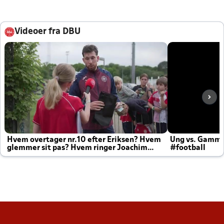
Videoer fra DBU
Hvem overtager nr.10 efter Eriksen? Hvem
Ung vs. Gamm
glemmer sit pas? Hvem ringer Joachim
#football
altid til efter kampe?