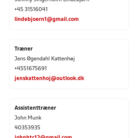
+45 31516041
lindebjoern1@gmail.com
Træner
Jens Øgendahl Kattenhøj
+4551675691
jenskattenhoj@outlook.dk
Assistenttræner
John Munk
40353935
johnhtc12@gmail.com