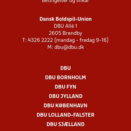
Betingelser og vilkår
Dansk Boldspil-Union
DBU Allé 1
2605 Brøndby
T: 4326 2222 (mandag - fredag 9-16)
M:
dbu@dbu.dk
DBU
DBU BORNHOLM
DBU FYN
DBU JYLLAND
DBU KØBENHAVN
DBU LOLLAND-FALSTER
DBU SJÆLLAND