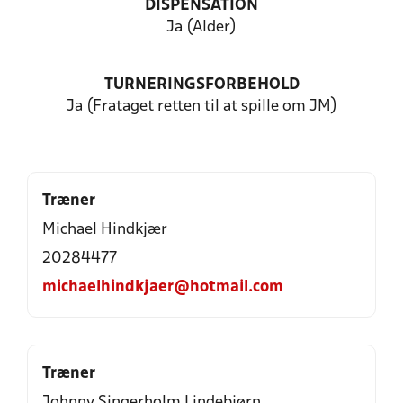
DISPENSATION
Ja (Alder)
TURNERINGSFORBEHOLD
Ja (Frataget retten til at spille om JM)
Træner
Michael Hindkjær
20284477
michaelhindkjaer@hotmail.com
Træner
Johnny Singerholm Lindebjørn