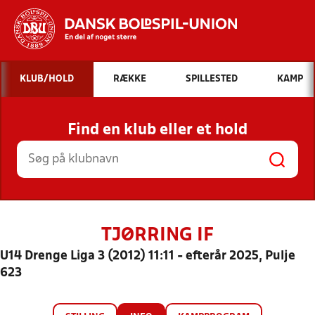
Hvad vil du søge efter?
KLUB/HOLD
RÆKKE
SPILLESTED
KAMP
INDHOLD OG NYHEDER
Find en klub eller et hold
STILLINGER, RESULTATER, KLUBBER OG
HOLD
TJØRRING IF
U14 Drenge Liga 3 (2012) 11:11 - efterår 2025, Pulje
623