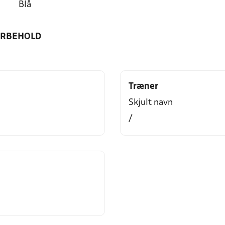
Blå
ORBEHOLD
Træner
Skjult navn
/