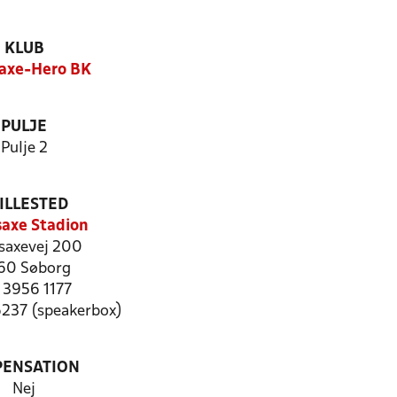
KLUB
axe-Hero BK
PULJE
Pulje 2
ILLESTED
axe Stadion
saxevej 200
60 Søborg
: 3956 1177
6237 (speakerbox)
PENSATION
Nej