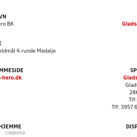
VN
ro BK
Glads
E
oldmål 4.runde Medalje
EMMESIDE
SP
-hero.dk
Glads
Glad
28
Tlf
Tlf: 3957 
 HJEMME
DIS
STRØMPER