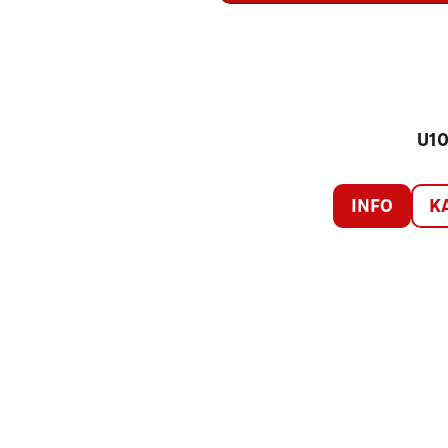
U10
INFO
K