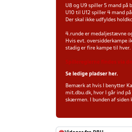
U8 og U9 spiller 5 mand på
U10 til U12 spiller 4 mand 
Der skal ikke udfyldes holdko
4.runde er medaljestævne og d
Hvis evt. oversidderkampe ik
stadig er fire kampe til hver.
Spillereglerne findes via 
Se ledige pladser her.
Bemærk at hvis I benytter Kam
mit.dbu.dk, hvor I går ind p
skærmen. I bunden af siden ka