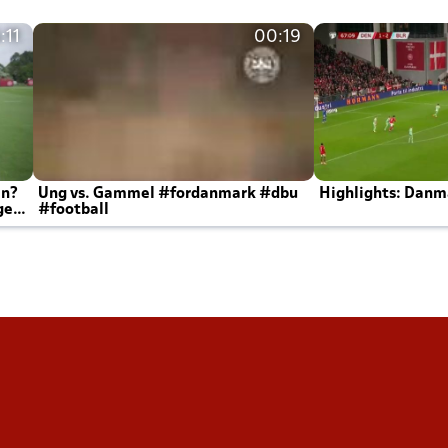
:11
00:19
en?
Ung vs. Gammel #fordanmark #dbu
Highlights: Danma
ger
#football