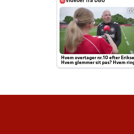
Videoer fra DBU
05
Hvem overtager nr.10 efter Eriks
Hvem glemmer sit pas? Hvem rin
Joachim altid til efter kampe?