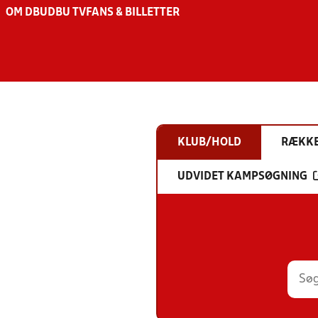
OM DBU
DBU TV
FANS & BILLETTER
KLUB/HOLD
RÆKK
UDVIDET KAMPSØGNING