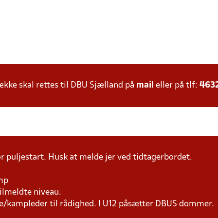
ke skal rettes til DBU Sjælland på
mail
eller på tlf:
463
r puljestart. Husk at melde jer ved tidtagerbordet.
amp
tilmeldte niveau.
ne/kampleder til rådighed. I U12 påsætter DBUS dommer.