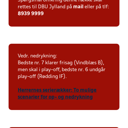
Spørgsmål omkring denne række skal
rettes til DBU Jylland på
mail
eller på tlf:
8939 9999
Vedr. nedrykning:
Bedste nr. 7 klarer frisag (Vindblæs B),
men skal i play-off, bedste nr. 6 undgår
play-off (Rødding IF).
Herrernes serierækker: To mulige
scenarier for op- og nedrykning