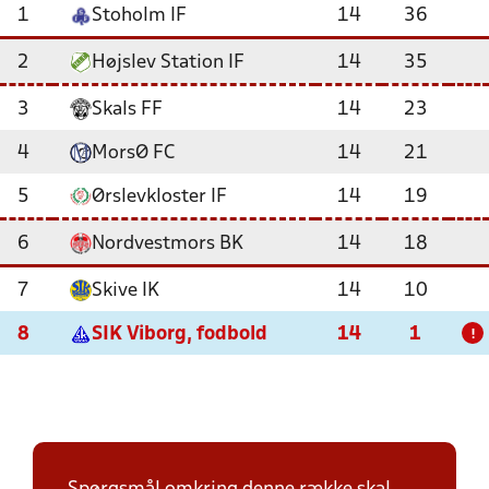
1
Stoholm IF
14
36
2
Højslev Station IF
14
35
3
Skals FF
14
23
4
MorsØ FC
14
21
5
Ørslevkloster IF
14
19
6
Nordvestmors BK
14
18
7
Skive IK
14
10
8
SIK Viborg, fodbold
14
1
!