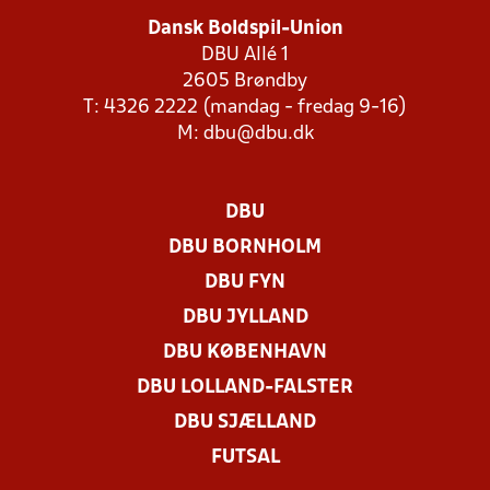
Dansk Boldspil-Union
DBU Allé 1
2605 Brøndby
T: 4326 2222 (mandag - fredag 9-16)
M:
dbu@dbu.dk
DBU
DBU BORNHOLM
DBU FYN
DBU JYLLAND
DBU KØBENHAVN
DBU LOLLAND-FALSTER
DBU SJÆLLAND
FUTSAL