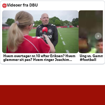
Videoer fra DBU
Hvem overtager nr.10 efter Eriksen? Hvem
Ung vs. Gamm
glemmer sit pas? Hvem ringer Joachim
#football
altid til efter kampe?