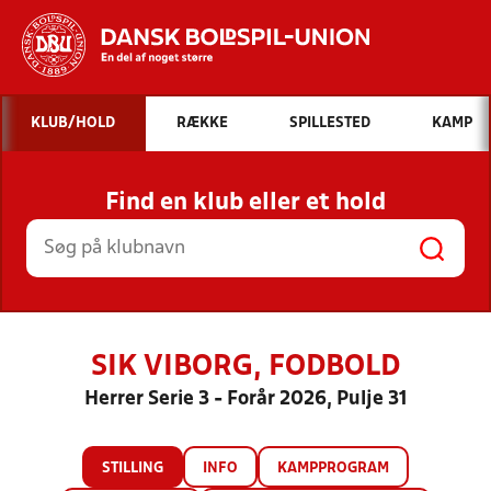
Hvad vil du søge efter?
KLUB/HOLD
RÆKKE
SPILLESTED
KAMP
INDHOLD OG NYHEDER
Find en klub eller et hold
STILLINGER, RESULTATER, KLUBBER OG
HOLD
SIK VIBORG, FODBOLD
Herrer Serie 3 - Forår 2026, Pulje 31
STILLING
INFO
KAMPPROGRAM