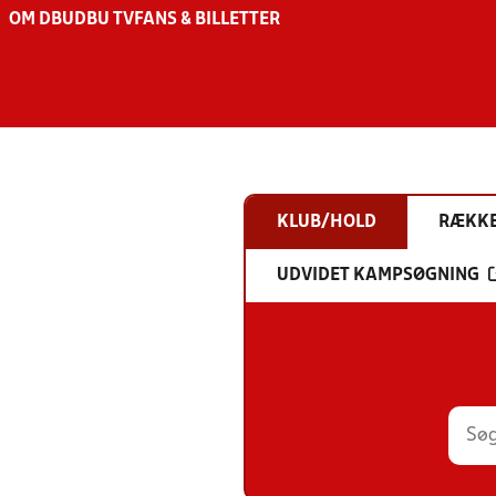
OM DBU
DBU TV
FANS & BILLETTER
KLUB/HOLD
RÆKK
UDVIDET KAMPSØGNING