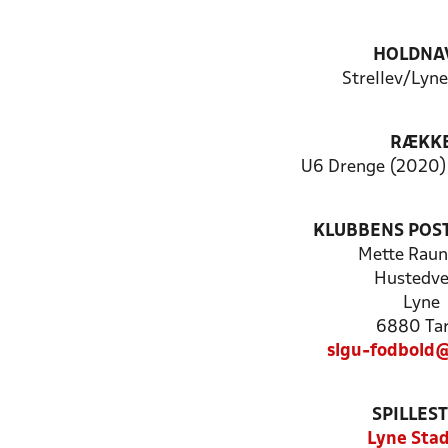
HOLDNA
Strellev/Lyne
RÆKK
U6 Drenge (2020) 
KLUBBENS POS
Mette Raun
Hustedve
Lyne
6880 Ta
slgu-fodbold
SPILLES
Lyne Sta