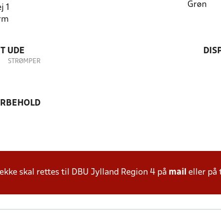
Grøn
j 1
rm
T UDE
DIS
STRØMPER
ORBEHOLD
ke skal rettes til DBU Jylland Region 4 på
mail
eller på 