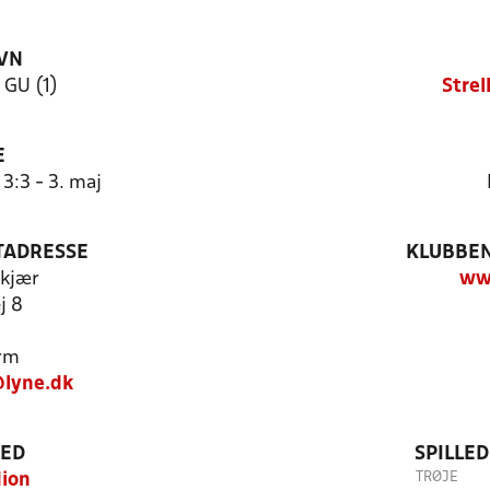
VN
 GU (1)
Stre
E
3:3 - 3. maj
TADRESSE
KLUBBEN
kjær
ww
j 8
rm
@lyne.dk
TED
SPILLE
TRØJE
dion