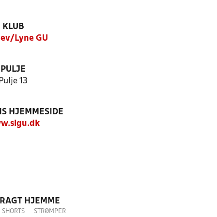
KLUB
llev/Lyne GU
PULJE
Pulje 13
S HJEMMESIDE
w.slgu.dk
DRAGT HJEMME
SHORTS
STRØMPER