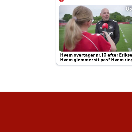
05
Hvem overtager nr.10 efter Eriks
Hvem glemmer sit pas? Hvem rin
Joachim altid til efter kampe?