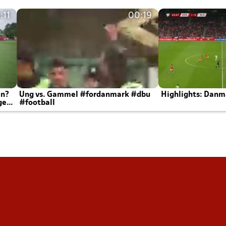
:11
00:19
en?
Ung vs. Gammel #fordanmark #dbu
Highlights: Danma
ger
#football