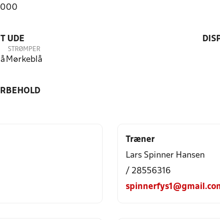
4000
T UDE
DIS
STRØMPER
lå
Mørkeblå
ORBEHOLD
Træner
Lars Spinner Hansen
/ 28556316
spinnerfys1@gmail.co