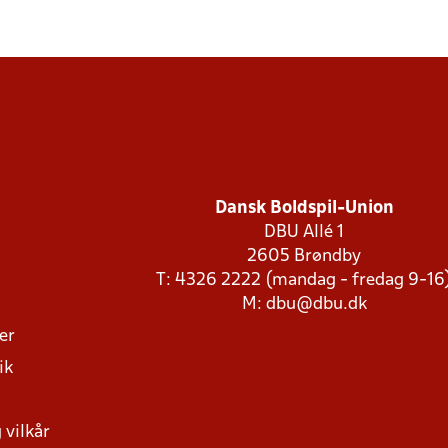
Dansk Boldspil-Union
DBU Allé 1
2605 Brøndby
T: 4326 2222 (mandag - fredag 9-16
M:
dbu@dbu.dk
ger
ik
 vilkår