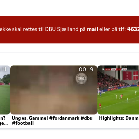
ke skal rettes til DBU Sjælland på
mail
eller på tlf:
463
:11
00:19
en?
Ung vs. Gammel #fordanmark #dbu
Highlights: Danma
ger
#football