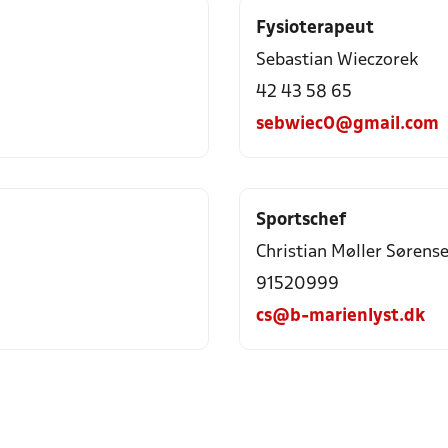
Fysioterapeut
Sebastian Wieczorek
42 43 58 65
sebwiec0@gmail.com
Sportschef
Christian Møller Sørens
91520999
cs@b-marienlyst.dk