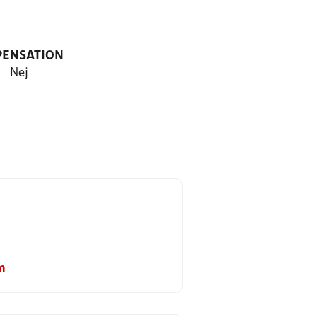
PENSATION
Nej
m