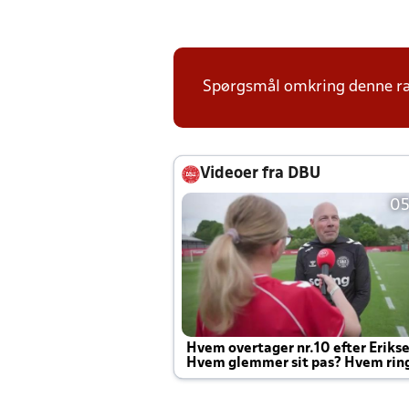
Spørgsmål omkring denne ræk
Videoer fra DBU
05
Hvem overtager nr.10 efter Eriks
Hvem glemmer sit pas? Hvem rin
Joachim altid til efter kampe?