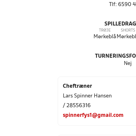
Tlf: 6590 
SPILLEDRAG
TRØJE
SHORTS
Mørkeblå
Mørkeb
TURNERINGSF
Nej
Cheftræner
Lars Spinner Hansen
/ 28556316
spinnerfys1@gmail.com