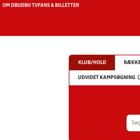
OM DBU
DBU TV
FANS & BILLETTER
KLUB/HOLD
RÆKK
UDVIDET KAMPSØGNING