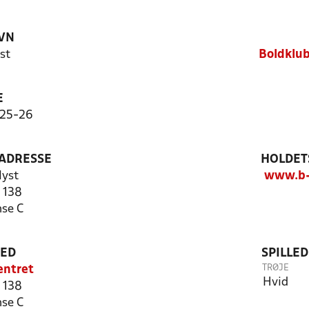
VN
st
Boldklub
E
025-26
ADRESSE
HOLDET
lyst
www.b-
 138
se C
TED
SPILLE
TRØJE
entret
Hvid
 138
se C