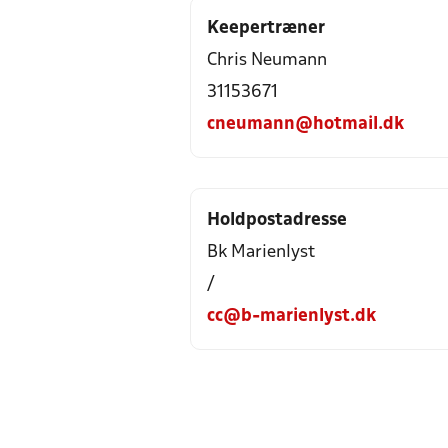
Keepertræner
Chris Neumann
31153671
cneumann@hotmail.dk
Holdpostadresse
Bk Marienlyst
/
cc@b-marienlyst.dk