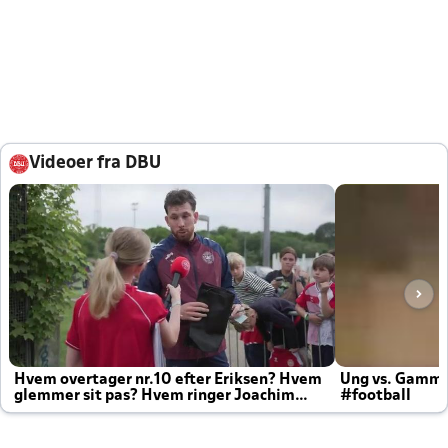
Videoer fra DBU
Hvem overtager nr.10 efter Eriksen? Hvem
Ung vs. Gamm
glemmer sit pas? Hvem ringer Joachim
#football
altid til efter kampe?