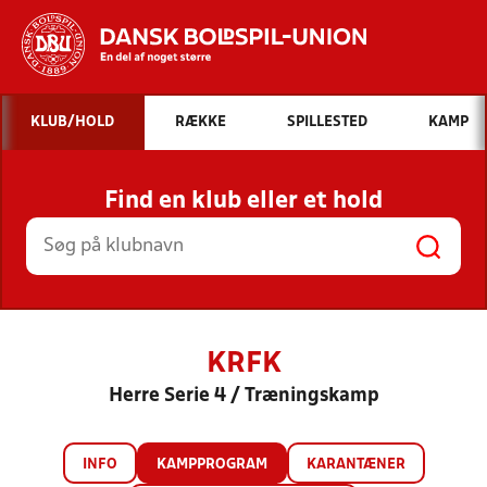
Hvad vil du søge efter?
KLUB/HOLD
RÆKKE
SPILLESTED
KAMP
INDHOLD OG NYHEDER
Find en klub eller et hold
STILLINGER, RESULTATER, KLUBBER OG
HOLD
KRFK
Herre Serie 4 / Træningskamp
INFO
KAMPPROGRAM
KARANTÆNER