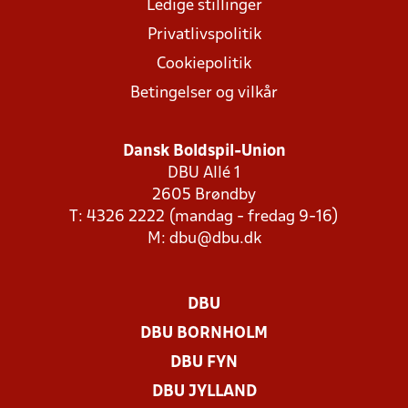
Ledige stillinger
Privatlivspolitik
Cookiepolitik
Betingelser og vilkår
Dansk Boldspil-Union
DBU Allé 1
2605 Brøndby
T: 4326 2222 (mandag - fredag 9-16)
M:
dbu@dbu.dk
DBU
DBU BORNHOLM
DBU FYN
DBU JYLLAND