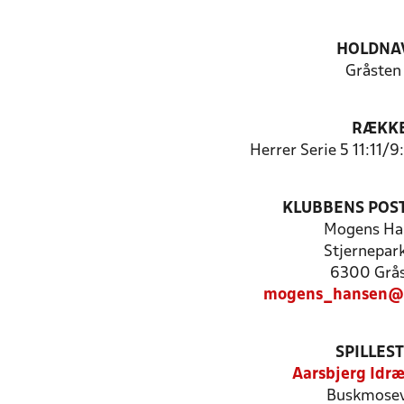
HOLDNA
Gråsten
RÆKK
Herrer Serie 5 11:11/
KLUBBENS POS
Mogens Ha
Stjernepar
6300 Grå
mogens_hansen@o
SPILLES
Aarsbjerg Idræ
Buskmosev