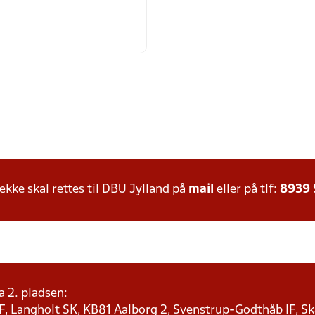
ke skal rettes til DBU Jylland på
mail
eller på tlf:
8939
a 2. pladsen:
F, Langholt SK, KB81 Aalborg 2, Svenstrup-Godthåb IF, Ska