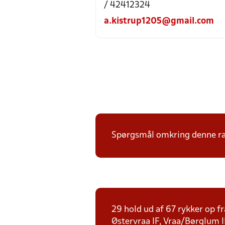
/ 42412324
a.kistrup1205@gmail.com
Spørgsmål omkring denne ræk
29 hold ud af 67 rykker op fr
Østervraa IF, Vraa/Børglum I