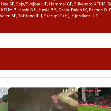
, Hee SF, Sejs/Svejbæk IF, Hammel GF, Silkeborg KFUM, Søf
KFUM 3, Hasle B 4, Hasle B 5, Grejs-Dalen IK, Brande O. B
 Vejen SF, Toftlund IF 1, Starup IF (H), Hjordkær UIF.
:11
00:19