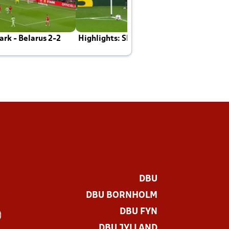
rk - Belarus 2-2
Highlights: Skotland - Danmark 4-2
J
E
DBU
DBU BORNHOLM
DBU FYN
)
DBU JYLLAND