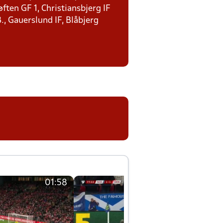
ten GF 1, Christiansbjerg IF
., Gauerslund IF, Blåbjerg
01:58
01:58