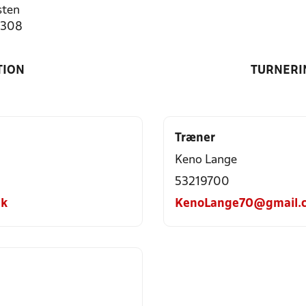
sten
0308
TION
TURNERI
Træner
Keno Lange
53219700
dk
KenoLange70@gmail.