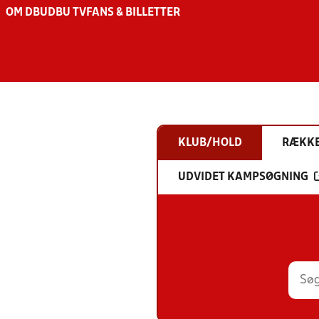
OM DBU
DBU TV
FANS & BILLETTER
KLUB/HOLD
RÆKK
UDVIDET KAMPSØGNING