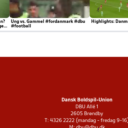
en?
Ung vs. Gammel #fordanmark #dbu
Highlights: Danma
ger
#football
Dansk Boldspil-Union
DBU Allé 1
2605 Brøndby
T: 4326 2222 (mandag - fredag 9-16
M:
dbu@dbu.dk