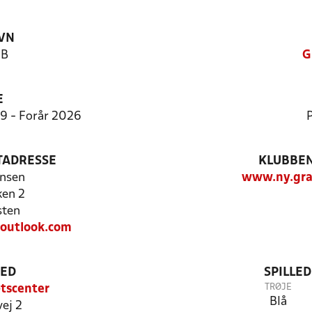
VN
 B
G
E
9:9 - Forår 2026
P
TADRESSE
KLUBBEN
nsen
www.ny.gra
ken 2
sten
utlook.com
TED
SPILLE
TRØJE
tscenter
Blå
ej 2