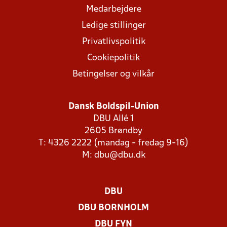
Medarbejdere
Ledige stillinger
Privatlivspolitik
Cookiepolitik
Betingelser og vilkår
Dansk Boldspil-Union
DBU Allé 1
2605 Brøndby
T: 4326 2222 (mandag - fredag 9-16)
M:
dbu@dbu.dk
DBU
DBU BORNHOLM
DBU FYN