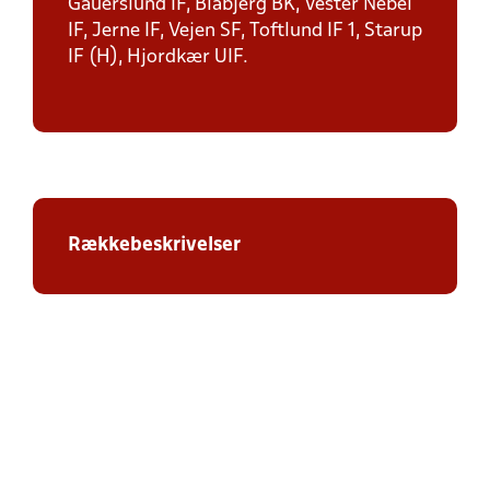
Gauerslund IF, Blåbjerg BK, Vester Nebel
IF, Jerne IF, Vejen SF, Toftlund IF 1, Starup
IF (H), Hjordkær UIF.
Rækkebeskrivelser