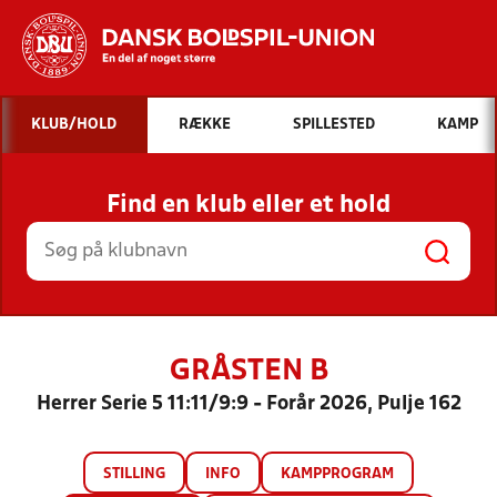
Hvad vil du søge efter?
KLUB/HOLD
RÆKKE
SPILLESTED
KAMP
INDHOLD OG NYHEDER
Find en klub eller et hold
STILLINGER, RESULTATER, KLUBBER OG
HOLD
GRÅSTEN B
Herrer Serie 5 11:11/9:9 - Forår 2026, Pulje 162
STILLING
INFO
KAMPPROGRAM