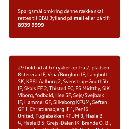
Spørgsmål omkring denne række skal
rettes til DBU Jylland på
mail
eller på tlf:
8939 9999
29 hold ud af 67 rykker op fra 2. pladsen:
Østervraa IF, Vraa/Børglum IF, Langholt
SK, KB81 Aalborg 2, Svenstrup-Godthåb
IF, Skals FF 2, Thisted FC, FS Midtthy, SIK
Viborg, fodbold, Hee SF, Sejs/Svejbæk
IF, Hammel GF, Silkeborg KFUM, Søften
GF 1, Christiansbjerg IF 1, Pen15
United, Fuglebakken KFUM 3, Hasle B
4, Hasle B 5, Grejs-Dalen IK, Brande O. B.,