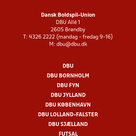
Dansk Boldspil-Union
DBU Allé 1
2605 Brøndby
T: 4326 2222 (mandag - fredag 9-16)
M:
dbu@dbu.dk
DBU
DBU BORNHOLM
DBU FYN
DBU JYLLAND
DBU KØBENHAVN
DBU LOLLAND-FALSTER
DBU SJÆLLAND
FUTSAL