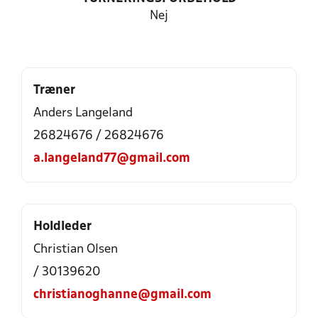
Nej
Træner
Anders Langeland
26824676 / 26824676
a.langeland77@gmail.com
Holdleder
Christian Olsen
/ 30139620
christianoghanne@gmail.com