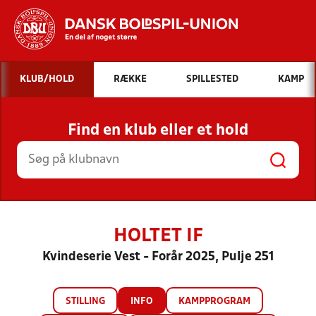
Hvad vil du søge efter?
KLUB/HOLD
RÆKKE
SPILLESTED
KAMP
INDHOLD OG NYHEDER
Find en klub eller et hold
STILLINGER, RESULTATER, KLUBBER OG
HOLD
HOLTET IF
Kvindeserie Vest - Forår 2025, Pulje 251
STILLING
INFO
KAMPPROGRAM