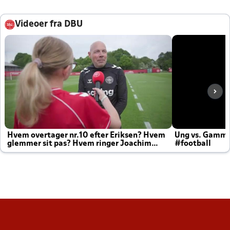
Videoer fra DBU
Hvem overtager nr.10 efter Eriksen? Hvem
Ung vs. Gamm
glemmer sit pas? Hvem ringer Joachim
#football
altid til efter kampe?