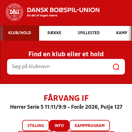
Hvad vil du søge efter?
KLUB/HOLD
RÆKKE
SPILLESTED
KAMP
INDHOLD OG NYHEDER
Find en klub eller et hold
STILLINGER, RESULTATER, KLUBBER OG
HOLD
FÅRVANG IF
Herrer Serie 5 11:11/9:9 - Forår 2026, Pulje 127
STILLING
INFO
KAMPPROGRAM