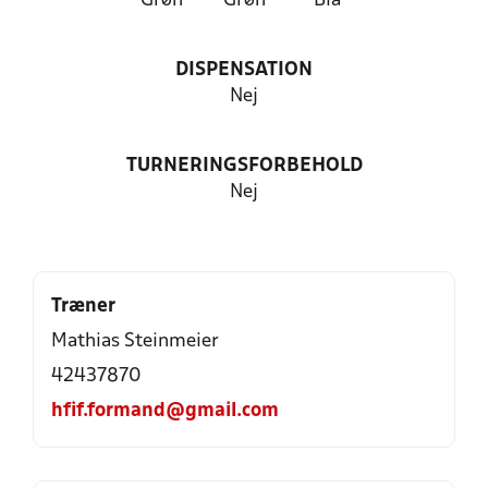
Grøn
Grøn
Blå
DISPENSATION
Nej
TURNERINGSFORBEHOLD
Nej
Træner
Mathias Steinmeier
42437870
hfif.formand@gmail.com