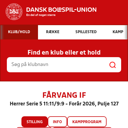
Hvad vil du søge efter?
KLUB/HOLD
RÆKKE
SPILLESTED
KAMP
INDHOLD OG NYHEDER
Find en klub eller et hold
STILLINGER, RESULTATER, KLUBBER OG
HOLD
FÅRVANG IF
Herrer Serie 5 11:11/9:9 - Forår 2026, Pulje 127
STILLING
INFO
KAMPPROGRAM