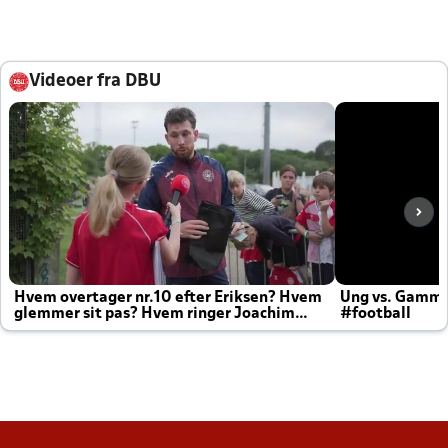
Videoer fra DBU
Hvem overtager nr.10 efter Eriksen? Hvem
Ung vs. Gamm
glemmer sit pas? Hvem ringer Joachim
#football
altid til efter kampe?