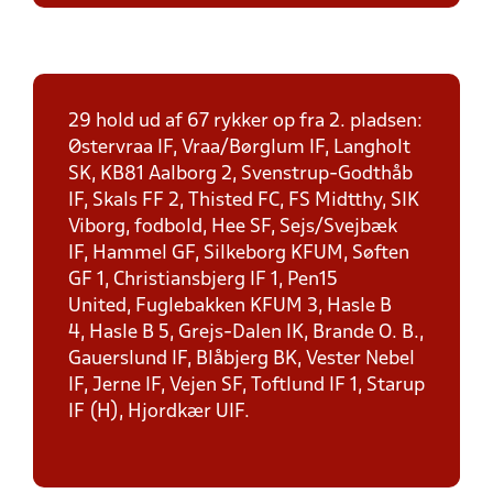
29 hold ud af 67 rykker op fra 2. pladsen:
Østervraa IF, Vraa/Børglum IF, Langholt
SK, KB81 Aalborg 2, Svenstrup-Godthåb
IF, Skals FF 2, Thisted FC, FS Midtthy, SIK
Viborg, fodbold, Hee SF, Sejs/Svejbæk
IF, Hammel GF, Silkeborg KFUM, Søften
GF 1, Christiansbjerg IF 1, Pen15
United, Fuglebakken KFUM 3, Hasle B
4, Hasle B 5, Grejs-Dalen IK, Brande O. B.,
Gauerslund IF, Blåbjerg BK, Vester Nebel
IF, Jerne IF, Vejen SF, Toftlund IF 1, Starup
IF (H), Hjordkær UIF.