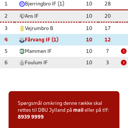
1
Bjerringbro IF (1)
10
28
2
Ans IF
10
20
3
Vejrumbro B
10
17
4
Fårvang IF (1)
10
12
5
Mammen IF
10
7
!
6
Foulum IF
10
3
!
Spørgsmål omkring denne række skal
rettes til DBU Jylland på
mail
eller på tlf:
8939 9999