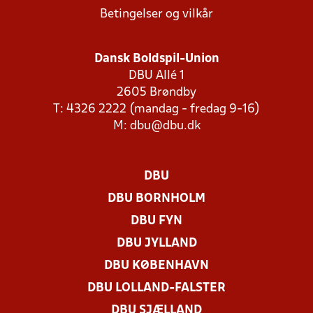
Betingelser og vilkår
Dansk Boldspil-Union
DBU Allé 1
2605 Brøndby
T: 4326 2222 (mandag - fredag 9-16)
M:
dbu@dbu.dk
DBU
DBU BORNHOLM
DBU FYN
DBU JYLLAND
DBU KØBENHAVN
DBU LOLLAND-FALSTER
DBU SJÆLLAND