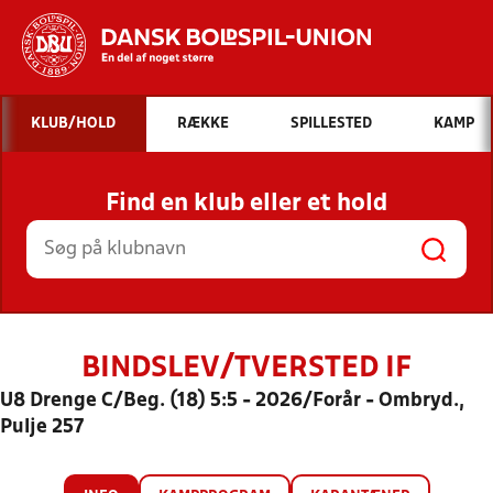
Hvad vil du søge efter?
KLUB/HOLD
RÆKKE
SPILLESTED
KAMP
INDHOLD OG NYHEDER
Find en klub eller et hold
STILLINGER, RESULTATER, KLUBBER OG
HOLD
BINDSLEV/TVERSTED IF
U8 Drenge C/Beg. (18) 5:5 - 2026/Forår - Ombryd.,
Pulje 257