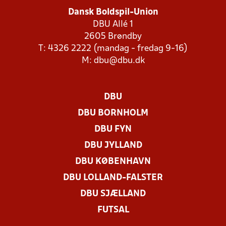
Dansk Boldspil-Union
DBU Allé 1
2605 Brøndby
T: 4326 2222 (mandag - fredag 9-16)
M:
dbu@dbu.dk
DBU
DBU BORNHOLM
DBU FYN
DBU JYLLAND
DBU KØBENHAVN
DBU LOLLAND-FALSTER
DBU SJÆLLAND
FUTSAL