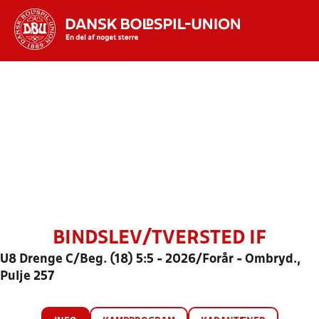
Hvad vil du søge efter?
INDHOLD OG NYHEDER
STILLINGER, RESULTATER, KLUBBER OG
HOLD
BINDSLEV/TVERSTED IF
U8 Drenge C/Beg. (18) 5:5 - 2026/Forår - Ombryd.,
Pulje 257