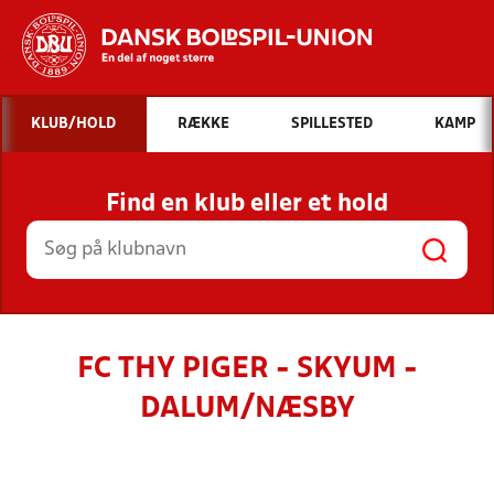
Hvad vil du søge efter?
KLUB/HOLD
RÆKKE
SPILLESTED
KAMP
INDHOLD OG NYHEDER
Find en klub eller et hold
STILLINGER, RESULTATER, KLUBBER OG
HOLD
FC THY PIGER - SKYUM -
DALUM/NÆSBY