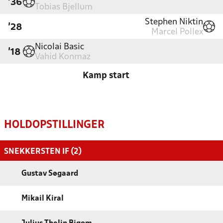
'36
Tobias Bjellum
Stephen Niktin
'28
Marcel Pollex
Nicolai Basic
'18
Vahid Konmaz
Kamp start
HOLDOPSTILLINGER
SNEKKERSTEN IF (2)
Gustav Søgaard
Mikail Kiral