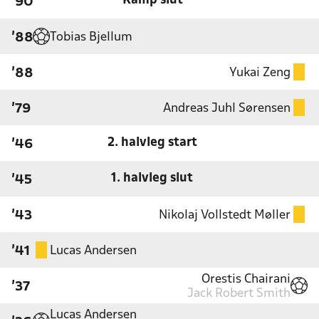
Kamp slut
'90
Tobias Bjellum
'88
Yukai Zeng
'88
Andreas Juhl Sørensen
'79
2. halvleg start
'46
1. halvleg slut
'45
Nikolaj Vollstedt Møller
'43
Lucas Andersen
'41
Orestis Chairani
'37
Jack Robert Smith
Lucas Andersen