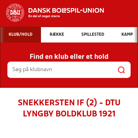
Hvad vil du søge efter?
KLUB/HOLD
RÆKKE
SPILLESTED
KAMP
INDHOLD OG NYHEDER
Find en klub eller et hold
STILLINGER, RESULTATER, KLUBBER OG
HOLD
SNEKKERSTEN IF (2) - DTU
LYNGBY BOLDKLUB 1921