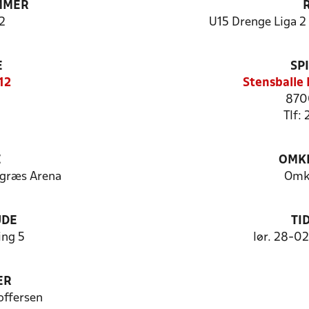
MMER
2
U15 Drenge Liga 2 
E
SP
12
Stensballe
870
Tlf:
E
OMKL
tgræs Arena
Omk
UDE
TI
ng 5
lør. 28-0
ER
offersen