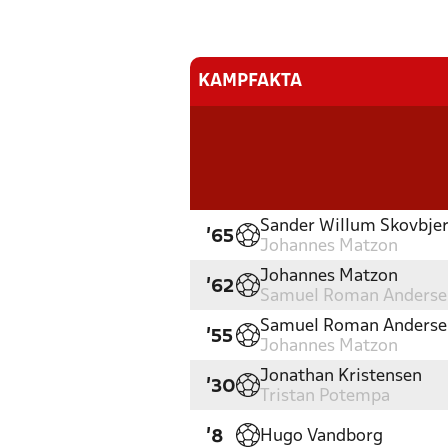
KAMPFAKTA
Sander Willum Skovbjer
'65
Johannes Matzon
Johannes Matzon
'62
Samuel Roman Anderse
Samuel Roman Anderse
'55
Johannes Matzon
Jonathan Kristensen
'30
Tristan Potempa
Hugo Vandborg
'8