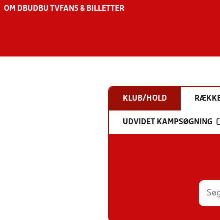
OM DBU
DBU TV
FANS & BILLETTER
KLUB/HOLD
RÆKK
UDVIDET KAMPSØGNING