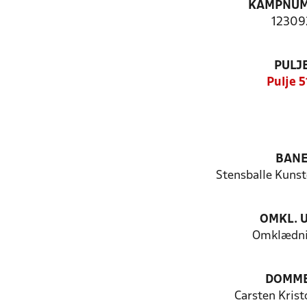
KAMPNU
12309
PULJ
Pulje 5
BAN
Stensballe Kuns
OMKL. 
Omklædni
DOMM
Carsten Krist