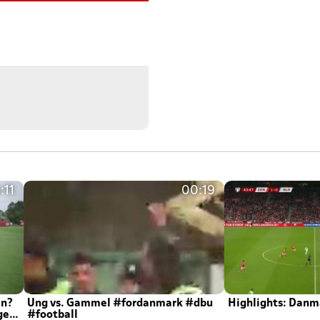
:11
00:19
en?
Ung vs. Gammel #fordanmark #dbu
Highlights: Danma
ger
#football