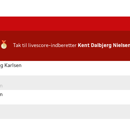
Tak til livescore-indberetter
Kent Dalbjerg Nielse
g Karlsen
n
n