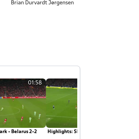
Brian Durvardt Jørgensen
01:58
01:58
rk - Belarus 2-2
Highlights: Skotland - Danmark 4-2
J
E