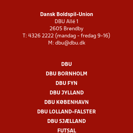
Dansk Boldspil-Union
DBU Allé 1
2605 Brøndby
T: 4326 2222 (mandag - fredag 9-16)
M:
dbu@dbu.dk
DBU
DBU BORNHOLM
DBU FYN
DBU JYLLAND
DBU KØBENHAVN
DBU LOLLAND-FALSTER
DBU SJÆLLAND
FUTSAL