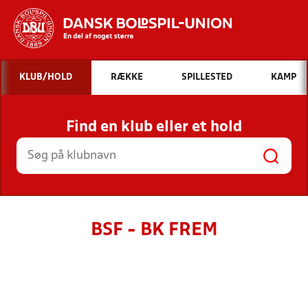
Hvad vil du søge efter?
KLUB/HOLD
RÆKKE
SPILLESTED
KAMP
INDHOLD OG NYHEDER
Find en klub eller et hold
STILLINGER, RESULTATER, KLUBBER OG
HOLD
BSF - BK FREM