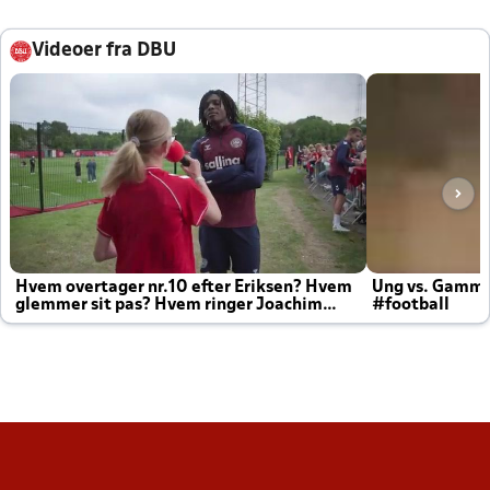
Videoer fra DBU
Hvem overtager nr.10 efter Eriksen? Hvem
Ung vs. Gamm
glemmer sit pas? Hvem ringer Joachim
#football
altid til efter kampe?