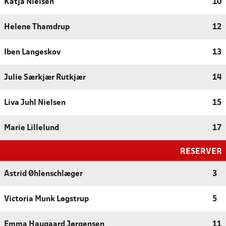
Katja Nielsen
10
Helene Thamdrup
12
Iben Langeskov
13
Julie Særkjær Rutkjær
14
Liva Juhl Nielsen
15
Marie Lillelund
17
RESERVER
Astrid Øhlenschlæger
3
Victoria Munk Løgstrup
5
Emma Haugaard Jørgensen
11