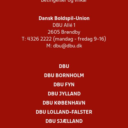
Betingelser og vilkår
Dansk Boldspil-Union
DBU Allé 1
2605 Brøndby
T: 4326 2222 (mandag - fredag 9-16)
M:
dbu@dbu.dk
DBU
DBU BORNHOLM
DBU FYN
DBU JYLLAND
DBU KØBENHAVN
DBU LOLLAND-FALSTER
DBU SJÆLLAND