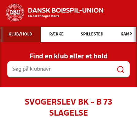
Hvad vil du søge efter?
KLUB/HOLD
RÆKKE
SPILLESTED
KAMP
INDHOLD OG NYHEDER
Find en klub eller et hold
STILLINGER, RESULTATER, KLUBBER OG
HOLD
SVOGERSLEV BK - B 73
SLAGELSE