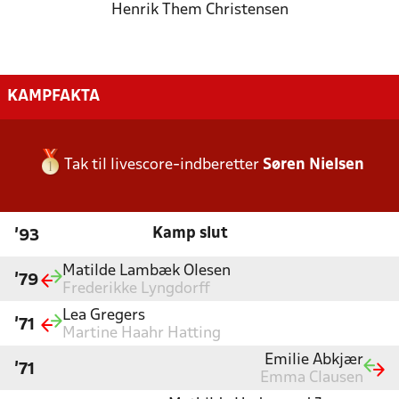
Henrik Them Christensen
KAMPFAKTA
Tak til livescore-indberetter
Søren Nielsen
Kamp slut
'93
Matilde Lambæk Olesen
'79
Frederikke Lyngdorff
Lea Gregers
'71
Martine Haahr Hatting
Emilie Abkjær
'71
Emma Clausen