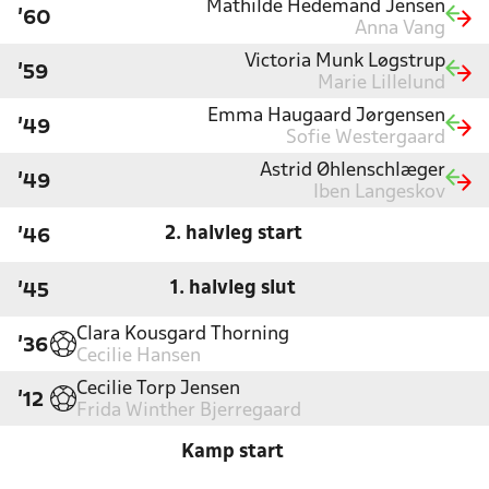
Mathilde Hedemand Jensen
'60
Anna Vang
Victoria Munk Løgstrup
'59
Marie Lillelund
Emma Haugaard Jørgensen
'49
Sofie Westergaard
Astrid Øhlenschlæger
'49
Iben Langeskov
2. halvleg start
'46
1. halvleg slut
'45
Clara Kousgard Thorning
'36
Cecilie Hansen
Cecilie Torp Jensen
'12
Frida Winther Bjerregaard
Kamp start