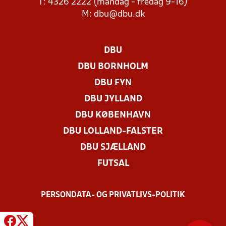
T: 4326 2222 (mandag - fredag 9-16)
M:
dbu@dbu.dk
DBU
DBU BORNHOLM
DBU FYN
DBU JYLLAND
DBU KØBENHAVN
DBU LOLLAND-FALSTER
DBU SJÆLLAND
FUTSAL
PERSONDATA- OG PRIVATLIVS-POLITIK