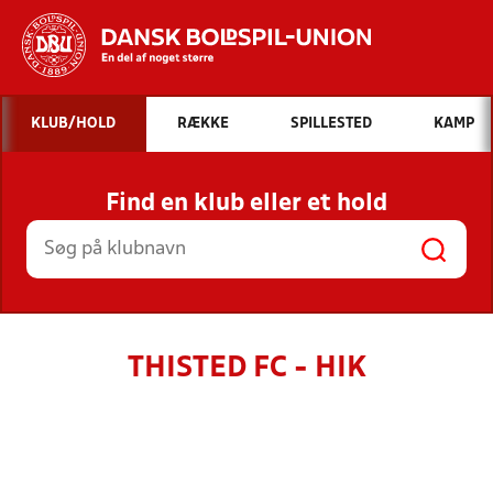
Hvad vil du søge efter?
KLUB/HOLD
RÆKKE
SPILLESTED
KAMP
INDHOLD OG NYHEDER
Find en klub eller et hold
STILLINGER, RESULTATER, KLUBBER OG
HOLD
THISTED FC - HIK