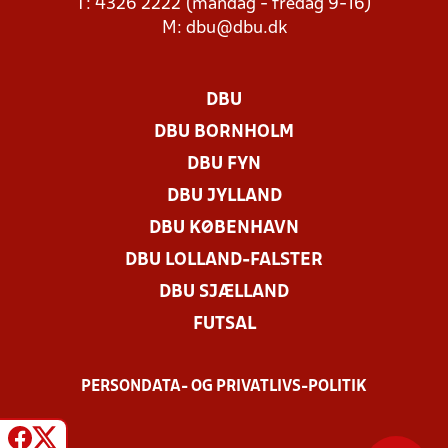
T: 4326 2222 (mandag - fredag 9-16)
M:
dbu@dbu.dk
DBU
DBU BORNHOLM
DBU FYN
DBU JYLLAND
DBU KØBENHAVN
DBU LOLLAND-FALSTER
DBU SJÆLLAND
FUTSAL
PERSONDATA- OG PRIVATLIVS-POLITIK