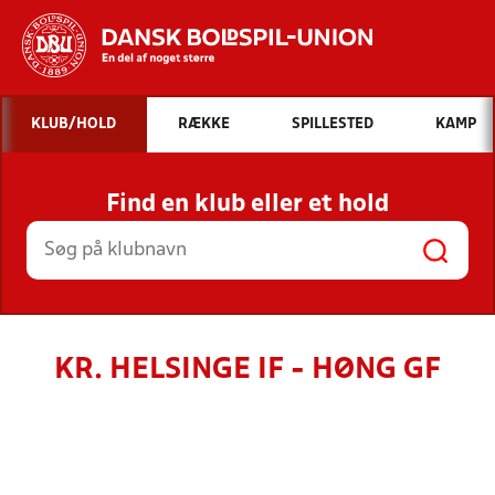
Hvad vil du søge efter?
KLUB/HOLD
RÆKKE
SPILLESTED
KAMP
INDHOLD OG NYHEDER
Find en klub eller et hold
STILLINGER, RESULTATER, KLUBBER OG
HOLD
KR. HELSINGE IF - HØNG GF