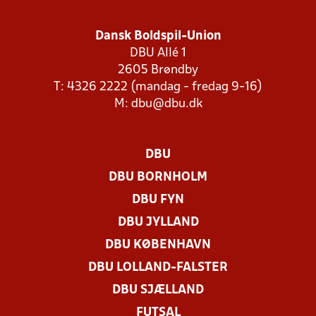
Dansk Boldspil-Union
DBU Allé 1
2605 Brøndby
T: 4326 2222 (mandag - fredag 9-16)
M:
dbu@dbu.dk
DBU
DBU BORNHOLM
DBU FYN
DBU JYLLAND
DBU KØBENHAVN
DBU LOLLAND-FALSTER
DBU SJÆLLAND
FUTSAL