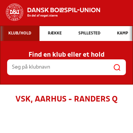
Hvad vil du søge efter?
KLUB/HOLD
RÆKKE
SPILLESTED
KAMP
INDHOLD OG NYHEDER
Find en klub eller et hold
STILLINGER, RESULTATER, KLUBBER OG
HOLD
VSK, AARHUS - RANDERS Q