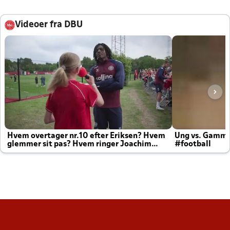
Videoer fra DBU
Hvem overtager nr.10 efter Eriksen? Hvem
Ung vs. Gamm
glemmer sit pas? Hvem ringer Joachim
#football
altid til efter kampe?