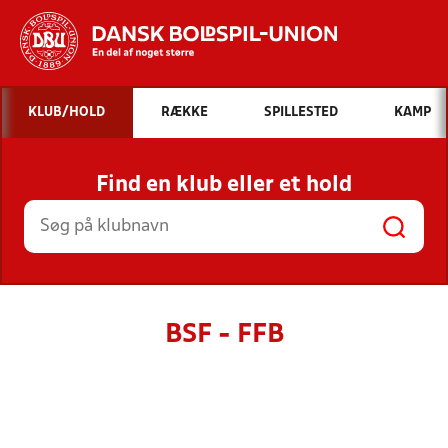
Hvad vil du søge efter?
KLUB/HOLD
RÆKKE
SPILLESTED
KAMP
INDHOLD OG NYHEDER
Find en klub eller et hold
STILLINGER, RESULTATER, KLUBBER OG
HOLD
BSF - FFB