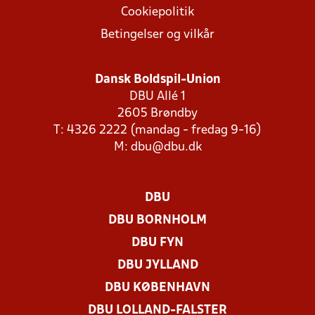
Cookiepolitik
Betingelser og vilkår
Dansk Boldspil-Union
DBU Allé 1
2605 Brøndby
T: 4326 2222 (mandag - fredag 9-16)
M:
dbu@dbu.dk
DBU
DBU BORNHOLM
DBU FYN
DBU JYLLAND
DBU KØBENHAVN
DBU LOLLAND-FALSTER