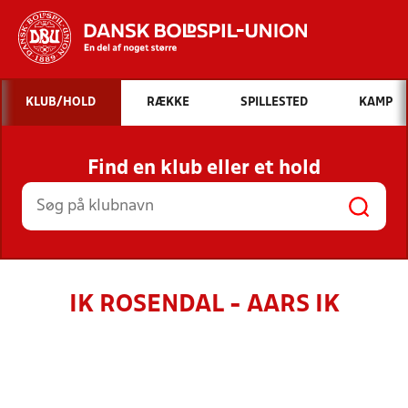
Hvad vil du søge efter?
KLUB/HOLD
RÆKKE
SPILLESTED
KAMP
INDHOLD OG NYHEDER
Find en klub eller et hold
STILLINGER, RESULTATER, KLUBBER OG
HOLD
IK ROSENDAL - AARS IK