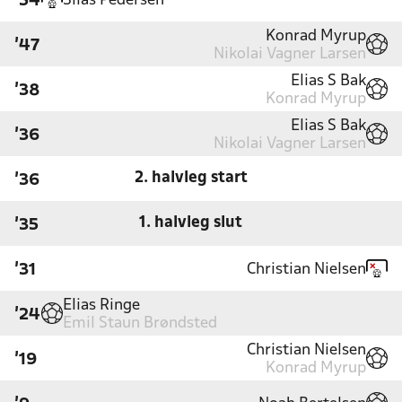
Silas Pedersen
'54
Konrad Myrup
'47
Nikolai Vagner Larsen
Elias S Bak
'38
Konrad Myrup
Elias S Bak
'36
Nikolai Vagner Larsen
2. halvleg start
'36
1. halvleg slut
'35
Christian Nielsen
'31
Elias Ringe
'24
Emil Staun Brøndsted
Christian Nielsen
'19
Konrad Myrup