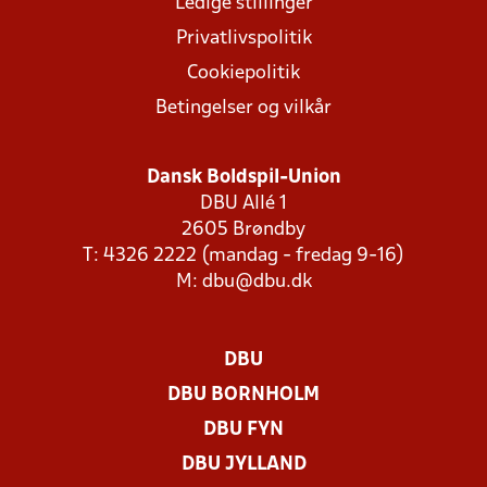
Ledige stillinger
Privatlivspolitik
Cookiepolitik
Betingelser og vilkår
Dansk Boldspil-Union
DBU Allé 1
2605 Brøndby
T: 4326 2222 (mandag - fredag 9-16)
M:
dbu@dbu.dk
DBU
DBU BORNHOLM
DBU FYN
DBU JYLLAND